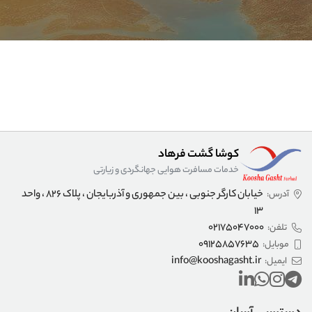
کوشا گشت فرهاد
خدمات مسافرت هوایی جهانگردی و زیارتی
خیابان کارگر جنوبی ، بین جمهوری و آذربایجان ، پلاک 826 ، واحد
آدرس:
13
02175047000
تلفن:
09125857635
موبایل:
info@kooshagasht.ir
ایمیل: