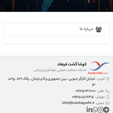
درباره ما
کوشا گشت فرهاد
خدمات مسافرت هوایی جهانگردی و زیارتی
خیابان کارگر جنوبی ، بین جمهوری و آذربایجان ، پلاک 826 ، واحد
آدرس:
13
02175047000
تلفن:
09125857635
موبایل:
info@kooshagasht.ir
ایمیل: